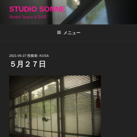
コ
STUDIO SONNE
ン
Rental Space & BAR
テ
ン
ツ
メニュー
へ
ス
キ
投
2021-05-27
投稿者:
KUSA
稿
ッ
５月２７日
日:
プ