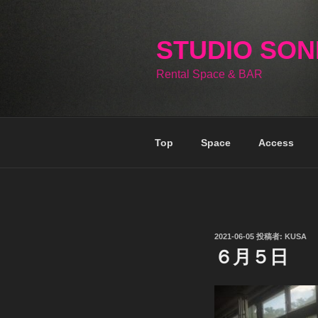
コ
ン
テ
STUDIO SO
ン
Rental Space & BAR
ツ
へ
ス
キ
Top
Space
Access
ッ
プ
投
2021-06-05
投稿者:
KUSA
稿
６月５日
日: