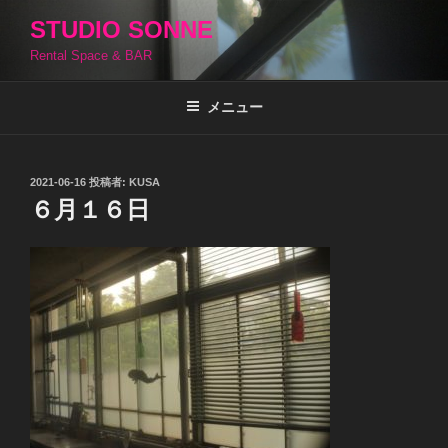
コ
STUDIO SONNE
ン
Rental Space & BAR
テ
ン
ツ
メニュー
へ
ス
キ
投
2021-06-16
投稿者:
KUSA
稿
ッ
６月１６日
日:
プ