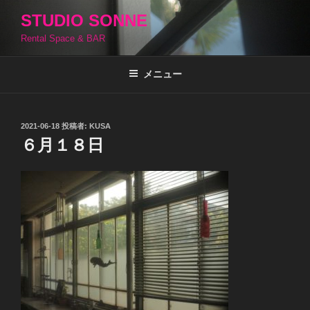
コ
STUDIO SONNE
ン
Rental Space & BAR
テ
ン
ツ
メニュー
へ
ス
キ
投
2021-06-18
投稿者:
KUSA
稿
ッ
６月１８日
日:
プ