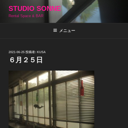
コ
STUDIO SONNE
ン
Rental Space & BAR
テ
ン
ツ
メニュー
へ
ス
キ
投
2021-06-25
投稿者:
KUSA
稿
ッ
６月２５日
日:
プ