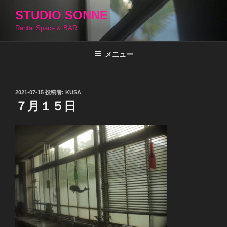
コ
STUDIO SONNE
ン
Rental Space & BAR
テ
ン
ツ
メニュー
へ
ス
キ
投
2021-07-15
投稿者:
KUSA
稿
ッ
７月１５日
日:
プ