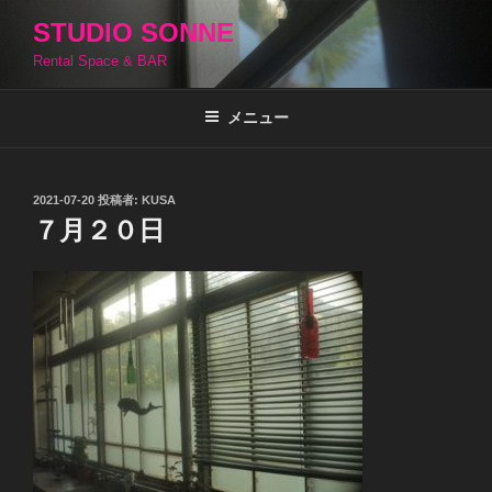
コ
STUDIO SONNE
ン
Rental Space & BAR
テ
ン
ツ
メニュー
へ
ス
キ
投
2021-07-20
投稿者:
KUSA
稿
ッ
７月２０日
日:
プ