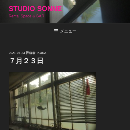
コ
STUDIO SONNE
ン
Rental Space & BAR
テ
ン
ツ
メニュー
へ
ス
キ
投
2021-07-23
投稿者:
KUSA
稿
ッ
７月２３日
日:
プ