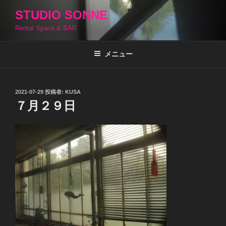
コ
STUDIO SONNE
ン
Rental Space & BAR
テ
ン
ツ
メニュー
へ
ス
キ
投
2021-07-29
投稿者:
KUSA
稿
ッ
７月２９日
日:
プ