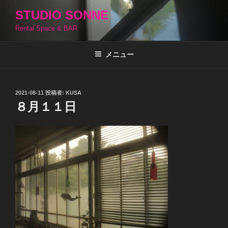
コ
STUDIO SONNE
ン
Rental Space & BAR
テ
ン
ツ
メニュー
へ
ス
キ
投
2021-08-11
投稿者:
KUSA
稿
ッ
８月１１日
日:
プ