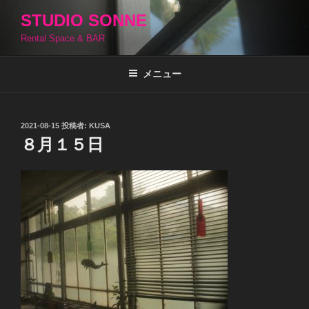
コ
STUDIO SONNE
ン
Rental Space & BAR
テ
ン
ツ
メニュー
へ
ス
キ
投
2021-08-15
投稿者:
KUSA
稿
ッ
８月１５日
日:
プ