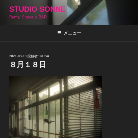
コ
STUDIO SONNE
ン
Rental Space & BAR
テ
ン
ツ
メニュー
へ
ス
キ
投
2021-08-18
投稿者:
KUSA
稿
ッ
８月１８日
日:
プ