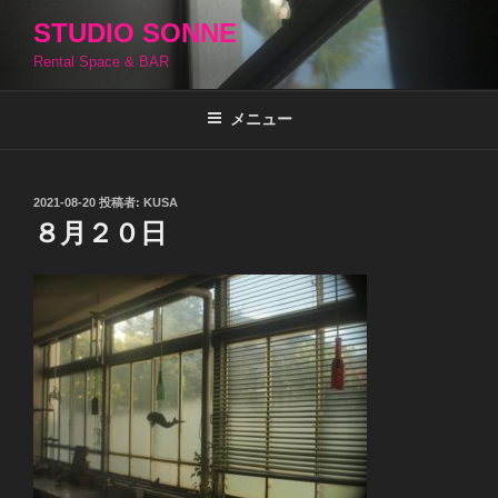
コ
STUDIO SONNE
ン
Rental Space & BAR
テ
ン
ツ
メニュー
へ
ス
キ
投
2021-08-20
投稿者:
KUSA
稿
ッ
８月２０日
日:
プ