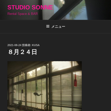
コ
STUDIO SONNE
ン
Rental Space & BAR
テ
ン
ツ
メニュー
へ
ス
キ
投
2021-08-24
投稿者:
KUSA
稿
ッ
８月２４日
日:
プ