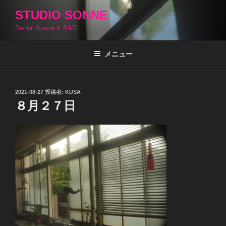
コ
STUDIO SONNE
ン
Rental Space & BAR
テ
ン
ツ
メニュー
へ
ス
キ
投
2021-08-27
投稿者:
KUSA
稿
ッ
８月２７日
日:
プ