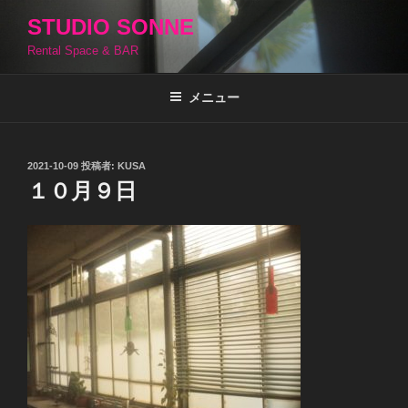
コ
STUDIO SONNE
ン
Rental Space & BAR
テ
ン
ツ
メニュー
へ
ス
キ
投
2021-10-09
投稿者:
KUSA
稿
ッ
１０月９日
日:
プ