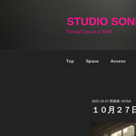
コ
ン
テ
STUDIO SO
ン
Rental Space & BAR
ツ
へ
ス
キ
Top
Space
Access
ッ
プ
投
2021-10-27
投稿者:
KUSA
稿
１０月２７
日: