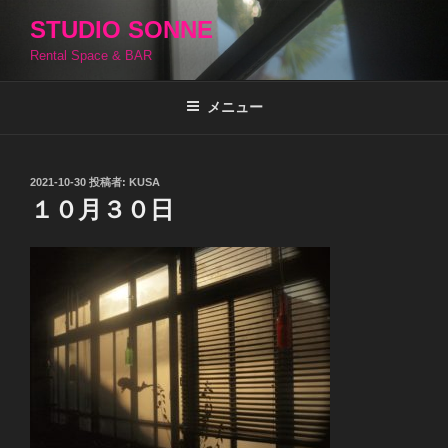
コ
STUDIO SONNE
ン
Rental Space & BAR
テ
ン
ツ
メニュー
へ
ス
キ
投
2021-10-30
投稿者:
KUSA
稿
ッ
１０月３０日
日:
プ