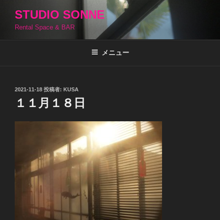
コ
STUDIO SONNE
ン
Rental Space & BAR
テ
ン
ツ
メニュー
へ
ス
キ
投
2021-11-18
投稿者:
KUSA
稿
ッ
１１月１８日
日:
プ