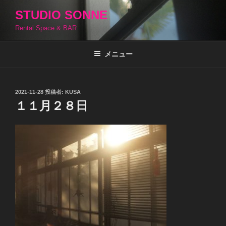
コ
STUDIO SONNE
ン
Rental Space & BAR
テ
ン
ツ
メニュー
へ
ス
キ
投
2021-11-28
投稿者:
KUSA
稿
ッ
１１月２８日
日:
プ