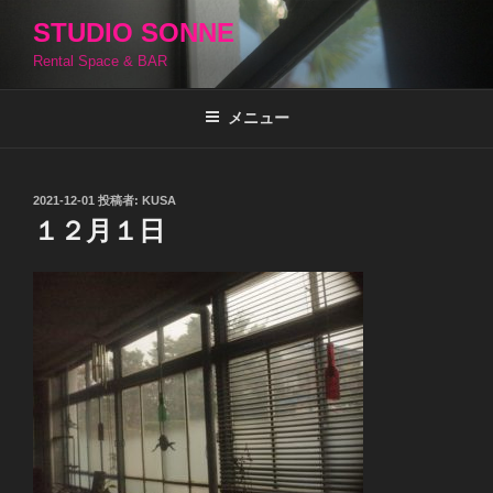
コ
STUDIO SONNE
ン
Rental Space & BAR
テ
ン
ツ
メニュー
へ
ス
キ
投
2021-12-01
投稿者:
KUSA
稿
ッ
１２月１日
日:
プ