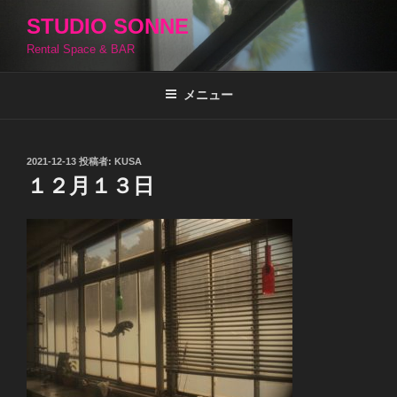
コ
STUDIO SONNE
ン
Rental Space & BAR
テ
ン
ツ
メニュー
へ
ス
キ
投
2021-12-13
投稿者:
KUSA
稿
ッ
１２月１３日
日:
プ