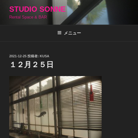
コ
STUDIO SONNE
ン
Rental Space & BAR
テ
ン
ツ
メニュー
へ
ス
キ
投
2021-12-25
投稿者:
KUSA
稿
ッ
１２月２５日
日:
プ