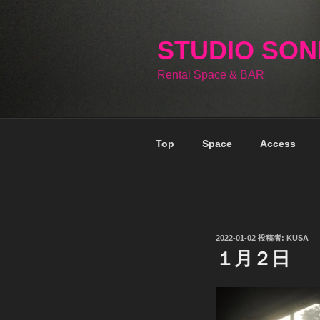
コ
ン
テ
STUDIO SO
ン
Rental Space & BAR
ツ
へ
ス
キ
Top
Space
Access
ッ
プ
投
2022-01-02
投稿者:
KUSA
稿
１月２日
日: