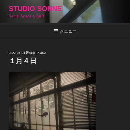
コ
STUDIO SONNE
ン
Rental Space & BAR
テ
ン
ツ
メニュー
へ
ス
キ
投
2022-01-04
投稿者:
KUSA
稿
ッ
１月４日
日:
プ