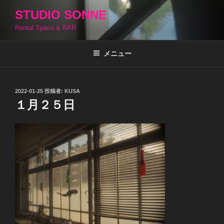
コ
STUDIO SONNE
ン
Rental Space & BAR
テ
ン
ツ
メニュー
へ
ス
キ
投
2022-01-25
投稿者:
KUSA
稿
ッ
１月２５日
日:
プ