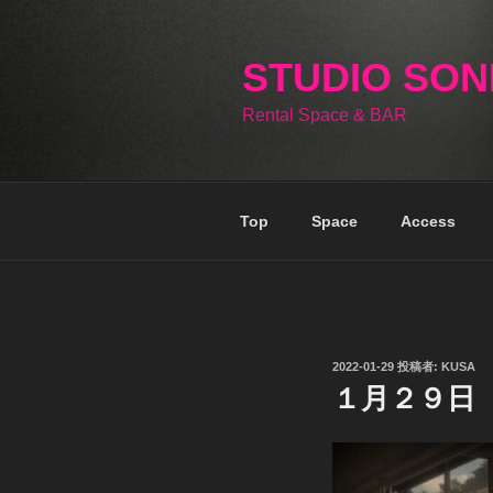
コ
ン
テ
STUDIO SO
ン
Rental Space & BAR
ツ
へ
ス
キ
Top
Space
Access
ッ
プ
投
2022-01-29
投稿者:
KUSA
稿
１月２９日
日: