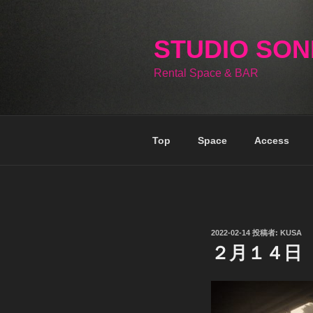
コ
ン
テ
STUDIO SO
ン
Rental Space & BAR
ツ
へ
ス
キ
Top
Space
Access
ッ
プ
投
2022-02-14
投稿者:
KUSA
稿
２月１４日
日: