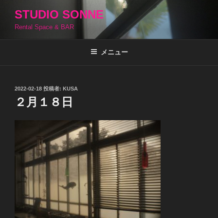
コ
STUDIO SONNE
ン
Rental Space & BAR
テ
ン
ツ
メニュー
へ
ス
キ
投
2022-02-18
投稿者:
KUSA
稿
ッ
２月１８日
日:
プ