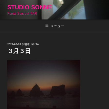
コ
STUDIO SONNE
ン
Rental Space & BAR
テ
ン
ツ
メニュー
へ
ス
キ
投
2022-03-03
投稿者:
KUSA
稿
ッ
３月３日
日:
プ