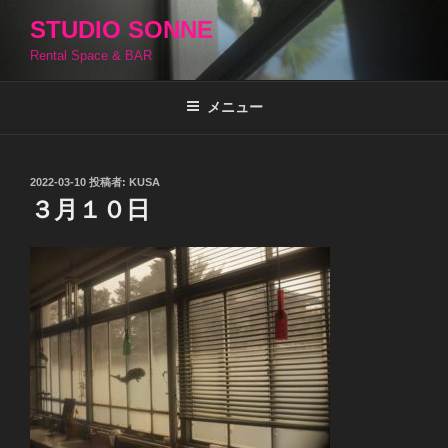
コ
STUDIO SONNE
ン
Rental Space & BAR
テ
ン
ツ
メニュー
へ
ス
キ
投
2022-03-10
投稿者:
KUSA
稿
ッ
３月１０日
日:
プ