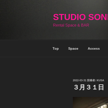
コ
ン
テ
STUDIO SO
ン
Rental Space & BAR
ツ
へ
ス
キ
Top
Space
Access
ッ
プ
投
2022-03-31
投稿者:
KUSA
稿
３月３１日
日: