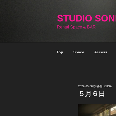
コ
ン
テ
STUDIO SO
ン
Rental Space & BAR
ツ
へ
ス
キ
Top
Space
Access
ッ
プ
投
2022-05-06
投稿者:
KUSA
稿
５月６日
日: