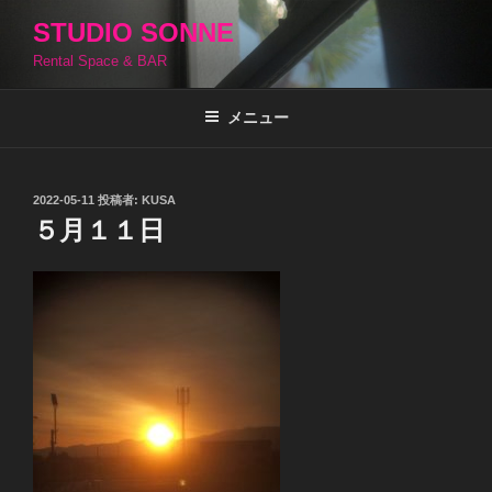
コ
STUDIO SONNE
ン
Rental Space & BAR
テ
ン
ツ
メニュー
へ
ス
キ
投
2022-05-11
投稿者:
KUSA
稿
ッ
５月１１日
日:
プ