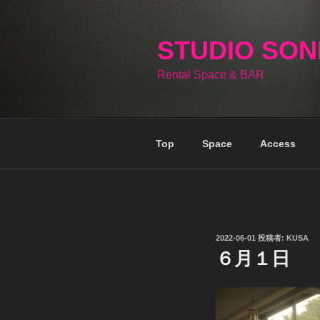
コ
ン
テ
STUDIO SO
ン
Rental Space & BAR
ツ
へ
ス
キ
Top
Space
Access
ッ
プ
投
2022-06-01
投稿者:
KUSA
稿
６月１日
日: