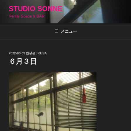
コ
STUDIO SONNE
ン
Rental Space & BAR
テ
ン
ツ
メニュー
へ
ス
キ
投
2022-06-03
投稿者:
KUSA
稿
ッ
６月３日
日:
プ