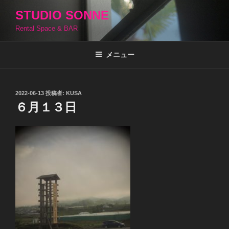
コ
STUDIO SONNE
ン
Rental Space & BAR
テ
ン
ツ
メニュー
へ
ス
キ
投
2022-06-13
投稿者:
KUSA
稿
ッ
６月１３日
日:
プ