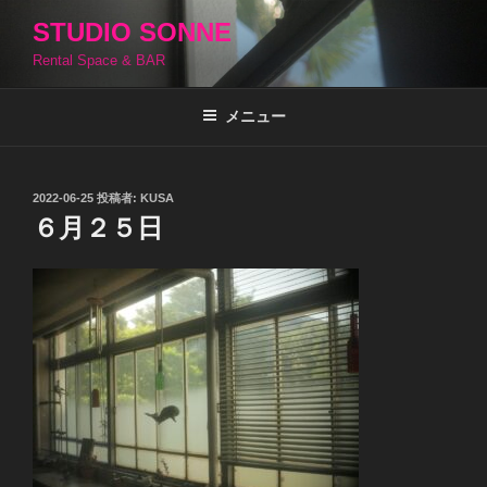
コ
STUDIO SONNE
ン
Rental Space & BAR
テ
ン
ツ
メニュー
へ
ス
キ
投
2022-06-25
投稿者:
KUSA
稿
ッ
６月２５日
日:
プ