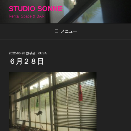
コ
STUDIO SONNE
ン
Rental Space & BAR
テ
ン
ツ
メニュー
へ
ス
キ
投
2022-06-28
投稿者:
KUSA
稿
ッ
６月２８日
日:
プ