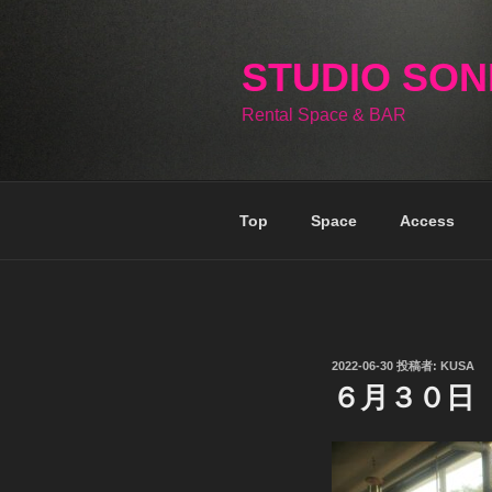
コ
ン
テ
STUDIO SO
ン
Rental Space & BAR
ツ
へ
ス
キ
Top
Space
Access
ッ
プ
投
2022-06-30
投稿者:
KUSA
稿
６月３０日
日: