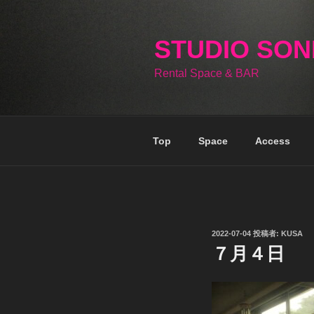
コ
ン
テ
STUDIO SO
ン
Rental Space & BAR
ツ
へ
ス
キ
Top
Space
Access
ッ
プ
投
2022-07-04
投稿者:
KUSA
稿
７月４日
日: