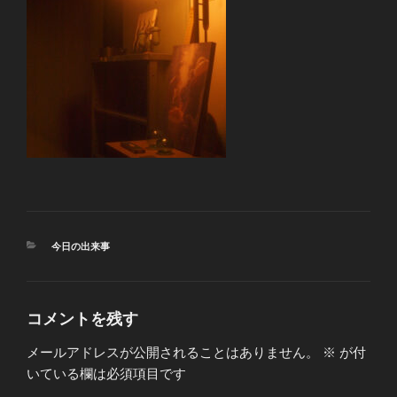
カ
今日の出来事
テ
ゴ
リ
ー
コメントを残す
メールアドレスが公開されることはありません。
※
が付
いている欄は必須項目です