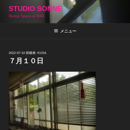
コ
STUDIO SONNE
ン
Rental Space & BAR
テ
ン
ツ
メニュー
へ
ス
キ
投
2022-07-10
投稿者:
KUSA
稿
ッ
７月１０日
日:
プ