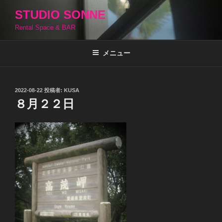
コ
STUDIO SONNE
ン
Rental Space & BAR
テ
ン
ツ
メニュー
へ
ス
キ
投
2022-08-22
投稿者:
KUSA
稿
ッ
８月２２日
日:
プ