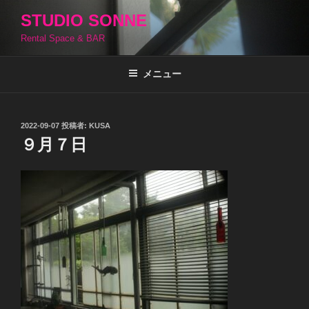
コ
STUDIO SONNE
ン
Rental Space & BAR
テ
ン
ツ
メニュー
へ
ス
キ
投
2022-09-07
投稿者:
KUSA
稿
ッ
９月７日
日:
プ