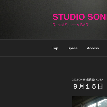
コ
ン
テ
STUDIO SO
ン
Rental Space & BAR
ツ
へ
ス
キ
Top
Space
Access
ッ
プ
投
2022-09-15
投稿者:
KUSA
稿
９月１５日
日: