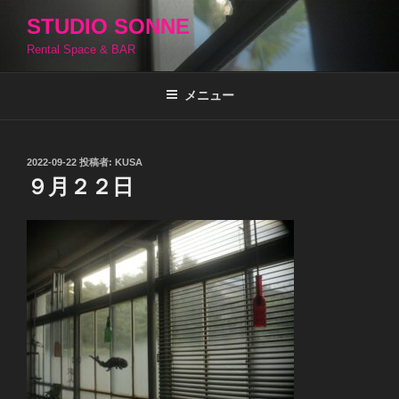
コ
STUDIO SONNE
ン
Rental Space & BAR
テ
ン
ツ
メニュー
へ
ス
キ
投
2022-09-22
投稿者:
KUSA
稿
ッ
９月２２日
日:
プ