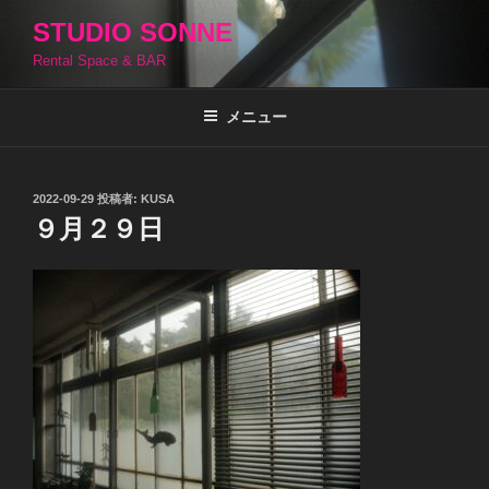
コ
STUDIO SONNE
ン
Rental Space & BAR
テ
ン
ツ
メニュー
へ
ス
キ
投
2022-09-29
投稿者:
KUSA
稿
ッ
９月２９日
日:
プ