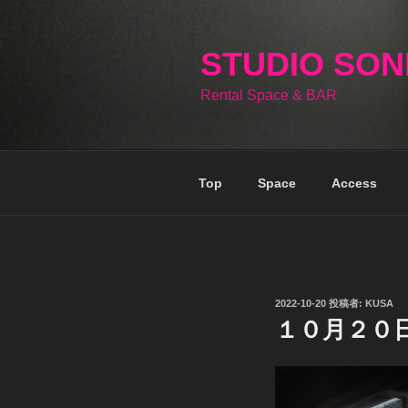
コ
ン
テ
STUDIO SO
ン
Rental Space & BAR
ツ
へ
ス
キ
Top
Space
Access
ッ
プ
投
2022-10-20
投稿者:
KUSA
稿
１０月２０
日: