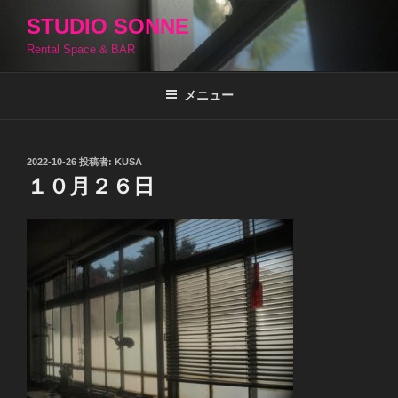
コ
STUDIO SONNE
ン
Rental Space & BAR
テ
ン
ツ
メニュー
へ
ス
キ
投
2022-10-26
投稿者:
KUSA
稿
ッ
１０月２６日
日:
プ