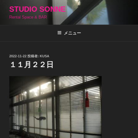
コ
STUDIO SONNE
ン
Rental Space & BAR
テ
ン
ツ
メニュー
へ
ス
キ
投
2022-11-22
投稿者:
KUSA
稿
ッ
１１月２２日
日:
プ